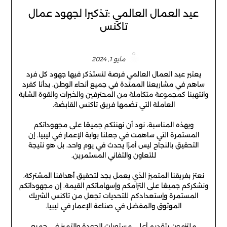
عيد العمال العالمي :تذكيرا لجهود عمال
تاكنس
مايو 1, 2024
يعتبر عيد العمال العالمي فرصة لنستذكر فيها جهود كل فرد
ساهم في مشاريعنا الممتدة في جميع أنحاء الوطن. بدأنا كفرد
وانتهينا كمجموعة متكاملة من المحترفين والخبرات والقوة الشابة
العاملة التي تضمها فريق تاكنس القابضة.
وبهذه المناسبة، نود أن نهنئكم جميعًا على مجهوداتكم
المستمرة التي ساهمت في جعلنا بوابة الإعمار في ليبيا. إن
التحقيق بالنجاح ليس أمرًا يحدث في يوم واحد، بل هو نتيجة
للتعاون والتفاني المستمرين.
نعتز بفريقنا المتميز الذي يعمل بجد لتحقيق أهدافنا المشتركة،
ونشكركم جميعًا على التزامكم وإسهاماتكم القيمة. إن مجهوداتكم
المستمرة وإستعدادكم للتحديات تجعل من تاكنس الشريك
الموثوق والمفضل في صناعة الإعمار في ليبيا.
ملتزمون بتقديم أعلى مستويات الجودة والتميز في جميع