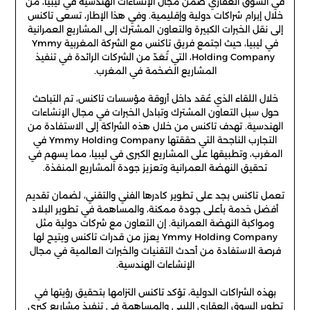
في السوق العقاري ضمن مجال الإنشاءات الهندسية في ليبيا، من
خلال إبرام شراكات دولية وإقليمية. وفي هذا الإطار، تسعى تاكنس
إلى نقل الخبرات الكبيرة والتعاون المشترك إلى المشاريع العمرانية
في ليبيا، حيث اجتمع فريق تاكنس مع الشركة المغربية Ymmy
Holding Company، التي تُعَدّ من الشركات الرائدة في تنفيذ
المشاريع الضخمة في المغرب.
خلال اللقاء الذي عُقد داخل أروقة مؤسسات تاكنس، تم التباحث
حول سبل التعاون المشترك وتبادل الخبرات في مجال الإنشاءات
الهندسية. تهدف تاكنس من خلال هذه الشراكة إلى الاستفادة من
التجارب الناجحة التي حققتها Ymmy Holding Company في
المغرب، وتطبيقها على المشاريع الكبرى في ليبيا، مما يسهم في
تحقيق النهضة العمرانية وتعزيز جودة المشاريع المنفذة.
تعمل تاكنس بجد على تطوير كادرها الفني والتقني، لضمان تقديم
أفضل خدمة بأعلى جودة ممكنة، والمساهمة في تطوير البلاد
ومواكبة النهضة العمرانية. إن التعاون مع شركات دولية مثل
Ymmy Holding Company يعزز من قدرات تاكنس ويتيح لها
فرصة الاستفادة من أحدث التقنيات والخبرات العالمية في مجال
الإنشاءات الهندسية.
بهذه الشراكات الدولية، تؤكد تاكنس التزامها بتحقيق رؤيتها في
تطوير السوق العقاري الليبي والمساهمة في تنفيذ مشاريع كبرى