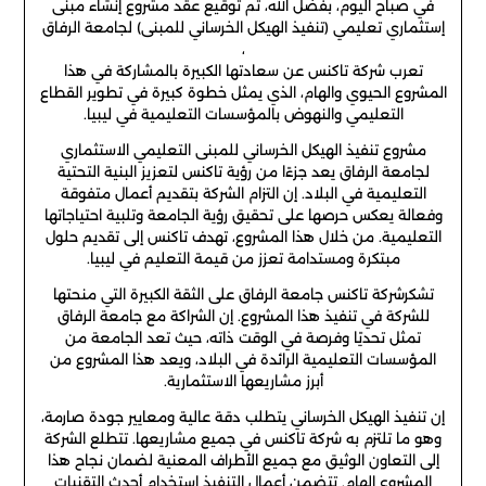
في صباح اليوم، بفضل الله، تم توقيع عقد مشروع إنشاء مبنى
إستثماري تعليمي (تنفيذ الهيكل الخرساني للمبنى)
لجامعة الرفاق
،
تعرب شركة تاكنس عن سعادتها الكبيرة بالمشاركة في هذا
المشروع الحيوي والهام، الذي يمثل خطوة كبيرة في تطوير القطاع
التعليمي والنهوض بالمؤسسات التعليمية في ليبيا.
مشروع تنفيذ الهيكل الخرساني للمبنى التعليمي الاستثماري
لجامعة الرفاق يعد جزءًا من رؤية تاكنس لتعزيز البنية التحتية
التعليمية في البلاد. إن التزام الشركة بتقديم أعمال متفوقة
وفعالة يعكس حرصها على تحقيق رؤية الجامعة وتلبية احتياجاتها
التعليمية. من خلال هذا المشروع، تهدف تاكنس إلى تقديم حلول
مبتكرة ومستدامة تعزز من قيمة التعليم في ليبيا.
تشكر
شركة تاكنس
جامعة الرفاق على الثقة الكبيرة التي منحتها
للشركة في تنفيذ هذا المشروع. إن الشراكة مع جامعة الرفاق
تمثل تحديًا وفرصة في الوقت ذاته، حيث تعد الجامعة من
المؤسسات التعليمية الرائدة في البلاد، ويعد هذا المشروع من
أبرز مشاريعها الاستثمارية.
إن تنفيذ الهيكل الخرساني يتطلب دقة عالية ومعايير جودة صارمة،
وهو ما تلتزم به شركة تاكنس في جميع مشاريعها. تتطلع الشركة
إلى التعاون الوثيق مع جميع الأطراف المعنية لضمان نجاح هذا
المشروع الهام. تتضمن أعمال التنفيذ استخدام أحدث التقنيات