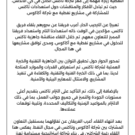
النفطية زيارة مهمة إلى مقر شركة تاكنس الكائن في حي الأندلس،
حيث تم تبادل الأفكار والمناقشات حول استعدادات تاكنس
للمشاركة في مشاريع نفطية مع شركة أكاكوس.
تعبيرًا عن الترحيب الحار، أعرب فريقنا عن سرورهم بلقاء فريق
تاكنس، مؤكدين في الوقت ذاته استعدادنا التام واستعداد فريقنا
المميز للتعاون معهم. تم خلال اللقاء مناقشة جاهزية تاكنس
للدخول في مشاريع نفطية مع أكاكوس، ومدى توافق مشاريعها
في هذا المجال.
تمحور الحوار حول تحقيق التوازن بين الجاهزية التقنية والخبرة
العملية لشركة تاكنس. تم استعراض القدرات والموارد المتاحة
لدينا، بما في ذلك الخبرة الفنية والتقنية، والكفاءة في تنفيذ
المشاريع، والامتثال للمعايير البيئية والأمنية.
بالإضافة إلى ذلك، تم التأكيد على التزام تاكنس بتقديم أعلى
مستويات الجودة والتميز في جميع جوانب العمل، بما في ذلك
الالتزام بالمواعيد الزمنية والتكاليف المحددة، وتلبية توقعات
عملاءها.
بعد انتهاء اللقاء، أعرب الفريقان عن تفاؤلهما بمستقبل التعاون
المشترك بين شركة أكاكوس وتاكنس في مجال النفط. يعكس هذا
اللقاء رغبة الشركتين في بناء شراكة استراتيجية مستدامة تعزز