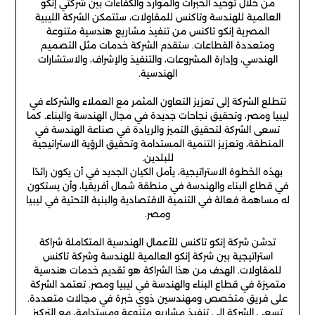
من خلال توحيد الخبرات والموارد والكفاءات بين شركتي إنكو
العالمية للهندسة وتاكنس للمقاولات، ستتمكن الشركة الليبية
المصرية إنكو تاكنس من تنفيذ مشاريع هندسية متنوعة
ومتعددة القطاعات. ستقدم الشركة خدمات مثل التصميم
الهندسي، وإدارة المشروعات، والتنفيذ والإشراف، والاستشارات
الهندسية.
تتطلع الشركة إلى تعزيز التعاون المثمر مع العملاء والشركاء في
ليبيا ومصر، وتحقيق نجاحات جديدة في مجال الهندسة والبناء. كما
تسعى الشركة لتحقيق التميز والريادة في صناعة الهندسة في
المنطقة، وتعزيز التنمية المستدامة وتحقيق الرؤية الاستراتيجية
للبلدين.
بهذه الخطوة الاستراتيجية، يأمل الكيان الجديد في أن يكون رائدًا
في قطاع البناء والهندسة في منطقة شمال أفريقيا، وأن يستكون
له مساهمة فعالة في التنمية الاقتصادية والبنية التحتية في ليبيا
ومصر.
تدشن شركة إنكو تاكنس للأعمال الهندسية المتكاملة شراكة
استراتيجية بين شركة إنكو العالمية للهندسة وشركة تاكنس
للمقاولات. الهدف من هذا الشراكة هو تقديم خدمات هندسية
متميزة في قطاع البناء والهندسة في ليبيا ومصر. تعتمد الشركة
على فريق متخصص ومهندسين ذوي خبرة في مجالات متعددة.
تسعى الشركة إلى تنفيذ مشاريع متنوعة ومستدامة، مع التركيز